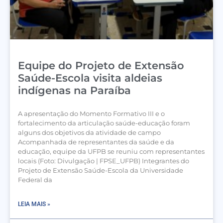
Equipe do Projeto de Extensão
Saúde-Escola visita aldeias
indígenas na Paraíba
A apresentação do Momento Formativo III e o
fortalecimento da articulação saúde-educação foram
alguns dos objetivos da atividade de campo
Acompanhada de representantes da saúde e da
educação, equipe da UFPB se reuniu com representantes
locais (Foto: Divulgação | FPSE_UFPB) Integrantes do
Projeto de Extensão Saúde-Escola da Universidade
Federal da
LEIA MAIS »