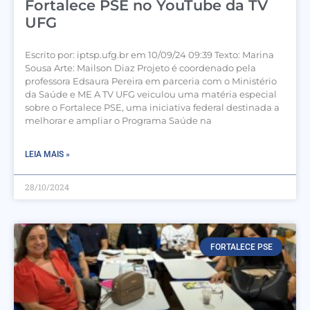
Fortalece PSE no YouTube da TV
UFG
Escrito por: iptsp.ufg.br em 10/09/24 09:39 Texto: Marina
Sousa Arte: Mailson Diaz Projeto é coordenado pela
professora Edsaura Pereira em parceria com o Ministério
da Saúde e ME A TV UFG veiculou uma matéria especial
sobre o Fortalece PSE, uma iniciativa federal destinada a
melhorar e ampliar o Programa Saúde na
LEIA MAIS »
28/10/2024
FORTALECE PSE