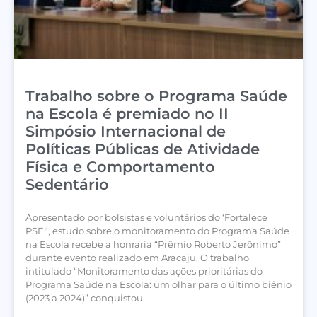
Trabalho sobre o Programa Saúde
na Escola é premiado no II
Simpósio Internacional de
Políticas Públicas de Atividade
Física e Comportamento
Sedentário
Apresentado por bolsistas e voluntários do ‘Fortalece
PSE!’, estudo sobre o monitoramento do Programa Saúde
na Escola recebe a honraria “Prêmio Roberto Jerônimo”
durante evento realizado em Aracaju. O trabalho
intitulado “Monitoramento das ações prioritárias do
Programa Saúde na Escola: um olhar para o último biênio
(2023 a 2024)” conquistou