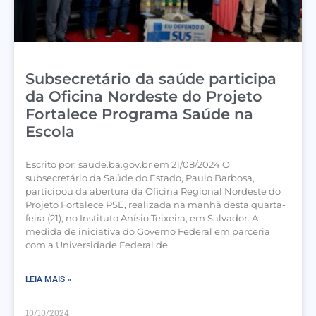
Subsecretário da saúde participa
da Oficina Nordeste do Projeto
Fortalece Programa Saúde na
Escola
Escrito por: saude.ba.gov.br em 21/08/2024 O
subsecretário da Saúde do Estado, Paulo Barbosa,
participou da abertura da Oficina Regional Nordeste do
Projeto Fortalece PSE, realizada na manhã desta quarta-
feira (21), no Instituto Anísio Teixeira, em Salvador. A
medida de iniciativa do Governo Federal em parceria
com a Universidade Federal de
LEIA MAIS »
10/10/2024