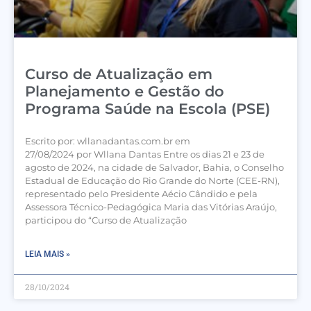
Curso de Atualização em
Planejamento e Gestão do
Programa Saúde na Escola (PSE)
Escrito por: wllanadantas.com.br em
27/08/2024 por Wllana Dantas Entre os dias 21 e 23 de
agosto de 2024, na cidade de Salvador, Bahia, o Conselho
Estadual de Educação do Rio Grande do Norte (CEE-RN),
representado pelo Presidente Aécio Cândido e pela
Assessora Técnico-Pedagógica Maria das Vitórias Araújo,
participou do “Curso de Atualização
LEIA MAIS »
28/10/2024