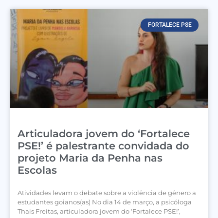
FORTALECE PSE
Articuladora jovem do ‘Fortalece
PSE!’ é palestrante convidada do
projeto Maria da Penha nas
Escolas
Atividades levam o debate sobre a violência de gênero a
estudantes goianos(as) No dia 14 de março, a psicóloga
Thais Freitas, articuladora jovem do ‘Fortalece PSE!’,