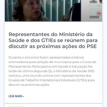
Representantes do Ministério da
Saúde e dos GTIEs se reúnem para
discutir as próximas ações do PSE
Durante o encontro foram apresentados critérios
orientadores para seleção de municípios para o Curso de
Planejamento Participativo em Saúde e Educação Na
tarde da última segunda (5), o Ministério da Saúde (MS)
realizou uma reunião online com representantes dos
Grupos de Trabalho Intersetoriais Estaduais (GTIEs) para
discutir as próximas ações
LEIA MAIS »