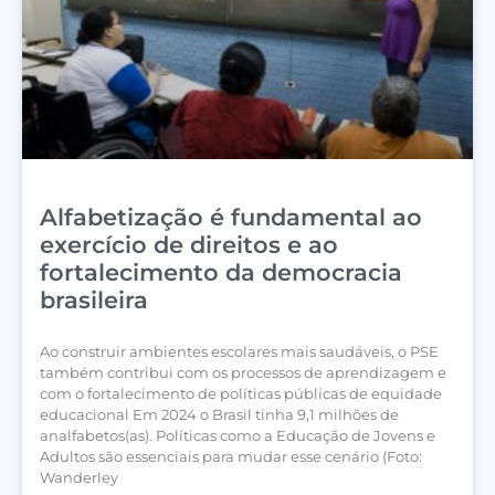
Alfabetização é fundamental ao
exercício de direitos e ao
fortalecimento da democracia
brasileira
Ao construir ambientes escolares mais saudáveis, o PSE
também contribui com os processos de aprendizagem e
com o fortalecimento de políticas públicas de equidade
educacional Em 2024 o Brasil tinha 9,1 milhões de
analfabetos(as). Políticas como a Educação de Jovens e
Adultos são essenciais para mudar esse cenário (Foto:
Wanderley