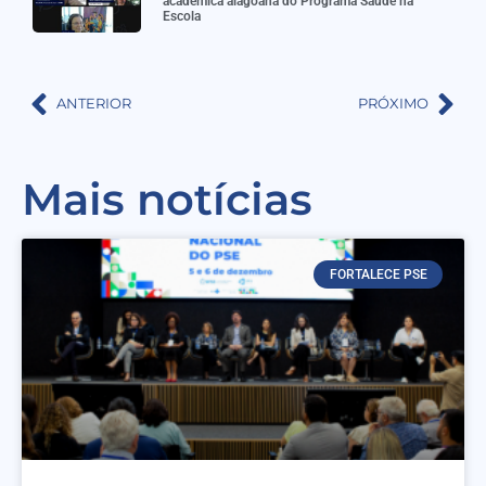
acadêmica alagoana do Programa Saúde na
Escola
ANTERIOR
PRÓXIMO
Mais notícias
FORTALECE PSE