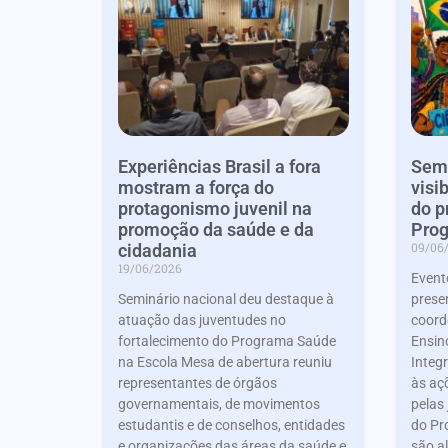
Experiências Brasil a fora
Semi
mostram a força do
visi
protagonismo juvenil na
do p
promoção da saúde e da
Prog
09/06
cidadania
19/06/2026
Evento
Seminário nacional deu destaque à
presen
atuação das juventudes no
coord
fortalecimento do Programa Saúde
Ensin
na Escola Mesa de abertura reuniu
Integr
representantes de órgãos
às aç
governamentais, de movimentos
pelas
estudantis e de conselhos, entidades
do Pr
e organizações das áreas da saúde e
são a