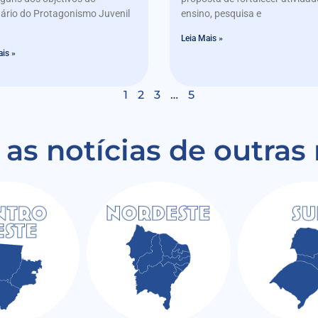
ário do Protagonismo Juvenil
ensino, pesquisa e
Leia Mais »
ais »
1
2
3
…
5
 as notícias de outras