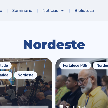
io
Seminário
Notícias
Biblioteca
Nordeste
tude
Fortalece PSE
Norde
Saúde
Nordeste
28/10/2024