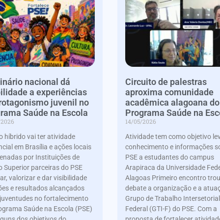
nário nacional dá
Circuito de palestras
bilidade a experiências
aproxima comunidade
rotagonismo juvenil no
acadêmica alagoana do
rama Saúde na Escola
Programa Saúde na Esc
/2026
14/05/2026
 híbrido vai ter atividade
Atividade tem como objetivo le
cial em Brasília e ações locais
conhecimento e informações s
enadas por Instituições de
PSE a estudantes do campus
o Superior parceiras do PSE
Arapiraca da Universidade Fede
ar, valorizar e dar visibilidade
Alagoas Primeiro encontro tro
ões e resultados alcançados
debate a organização e a atua
 juventudes no fortalecimento
Grupo de Trabalho Intersetorial
ograma Saúde na Escola (PSE)
Federal (GTI-F) do PSE. Com a
lguns dos objetivos do
proposta de fortalecer atividad