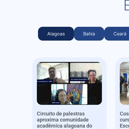
Alagoas
Bahia
Ceará
Circuito de palestras
Cos
aproxima comunidade
cur
acadêmica alagoana do
Esc