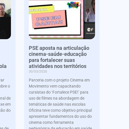
PSE aposta na articulação
cinema-saúde-educação
para fortalecer suas
ola
atividades nos territórios
30/03/2026
var
Parceria com o projeto Cinema em
obre o
Movimento vem capacitando
cursistas do ‘Fortalece PSE!’ para
ral de
uso de filmes na abordagem de
uxe em
temáticas de saúde nas escolas
ção do
Oficina teve como objetivo principal
apresentar fundamentos do uso do
cinema como ferramenta
es de
pedagógica da educação em saúde