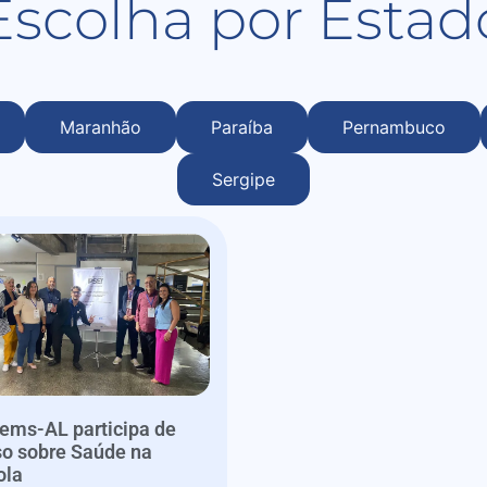
Escolha por Estad
Maranhão
Paraíba
Pernambuco
Sergipe
ems-AL participa de
so sobre Saúde na
ola