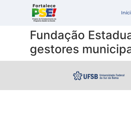
Iníc
Fundação Estadua
gestores municip